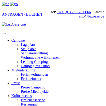
Tel:
+49 (0) 35952 - 56666
|
Email :
ANFRAGEN / BUCHEN
info@luxoase.de
Toggle
navigation
Camping
Lageplan
Stellplätze
Sanitärausstattung
Wohnmobile willkommen
Leading Campings
Camping mit Hund
Mietunterkünfte
Ferienwohnungen
Ferienzimmer
Preise
Preise Camping
Preise Mietobjekte
Kulinarisches
Brötchenservice
Restaurant