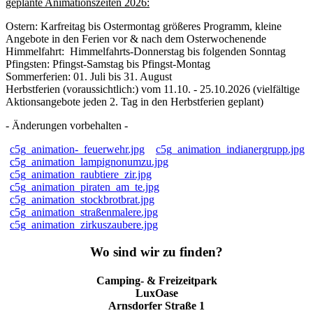
geplante Animationszeiten 2026:
Ostern: Karfreitag bis Ostermontag größeres Programm, kleine
Angebote in den Ferien vor & nach dem Osterwochenende
Himmelfahrt: Himmelfahrts-Donnerstag bis folgenden Sonntag
Pfingsten: Pfingst-Samstag bis Pfingst-Montag
Sommerferien: 01. Juli bis 31. August
Herbstferien (voraussichtlich:) vom 11.10. - 25.10.2026 (vielfältige
Aktionsangebote jeden 2. Tag in den Herbstferien geplant)
- Änderungen vorbehalten -
c5g_animation-_feuerwehr.jpg
c5g_animation_indianergrupp.jpg
c5g_animation_lampignonumzu.jpg
c5g_animation_raubtiere_zir.jpg
c5g_animation_piraten_am_te.jpg
c5g_animation_stockbrotbrat.jpg
c5g_animation_straßenmalere.jpg
c5g_animation_zirkuszaubere.jpg
Wo sind wir zu finden?
Camping- & Freizeitpark
LuxOase
Arnsdorfer Straße 1