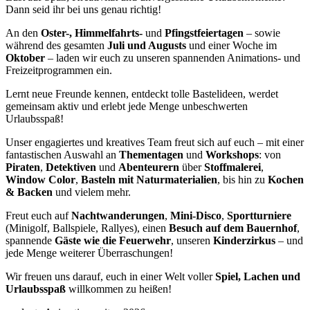
Dann seid ihr bei uns genau richtig!
An den
Oster-, Himmelfahrts-
und
Pfingstfeiertagen
– sowie
während des gesamten
Juli und Augusts
und einer Woche im
Oktober
– laden wir euch zu unseren spannenden Animations- und
Freizeitprogrammen ein.
Lernt neue Freunde kennen, entdeckt tolle Bastelideen, werdet
gemeinsam aktiv und erlebt jede Menge unbeschwerten
Urlaubsspaß!
Unser engagiertes und kreatives Team freut sich auf euch – mit einer
fantastischen Auswahl an
Thementagen
und
Workshops
: von
Piraten
,
Detektiven
und
Abenteurern
über
Stoffmalerei
,
Window Color
,
Basteln mit Naturmaterialien
, bis hin zu
Kochen
& Backen
und vielem mehr.
Freut euch auf
Nachtwanderungen
,
Mini-Disco
,
Sportturniere
(Minigolf, Ballspiele, Rallyes), einen
Besuch auf dem Bauernhof
,
spannende
Gäste wie die Feuerwehr
, unseren
Kinderzirkus
– und
jede Menge weiterer Überraschungen!
Wir freuen uns darauf, euch in einer Welt voller
Spiel, Lachen und
Urlaubsspaß
willkommen zu heißen!