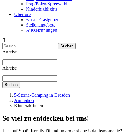
Prag/Polen/Spreewald
Kinderhighlights
Über uns
wir als Gastgeber
Stellenangebote
Auszeichnungen
Suchen
Anreise
Abreise
Buchen
5-Sterne-Camping in Dresden
Animation
Kinderaktionen
So viel zu entdecken bei uns!
Lust auf Spaß, Kreativität und unvergessliche Urlaubsmomente?