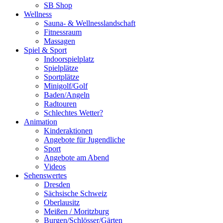
SB Shop
Wellness
Sauna- & Wellnesslandschaft
Fitnessraum
Massagen
Spiel & Sport
Indoorspielplatz
Spielplätze
Sportplätze
Minigolf/Golf
Baden/Angeln
Radtouren
Schlechtes Wetter?
Animation
Kinderaktionen
Angebote für Jugendliche
Sport
Angebote am Abend
Videos
Sehenswertes
Dresden
Sächsische Schweiz
Oberlausitz
Meißen / Moritzburg
Burgen/Schlösser/Gärten