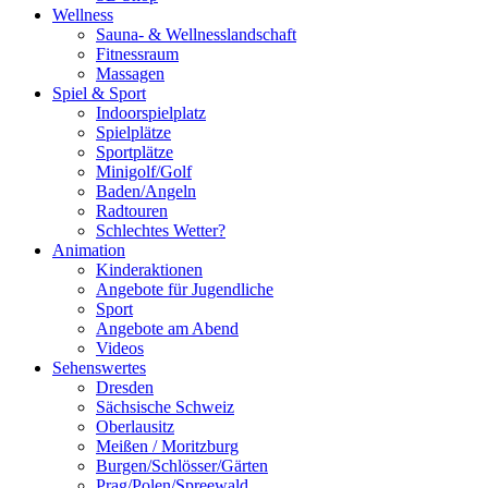
Wellness
Sauna- & Wellnesslandschaft
Fitnessraum
Massagen
Spiel & Sport
Indoorspielplatz
Spielplätze
Sportplätze
Minigolf/Golf
Baden/Angeln
Radtouren
Schlechtes Wetter?
Animation
Kinderaktionen
Angebote für Jugendliche
Sport
Angebote am Abend
Videos
Sehenswertes
Dresden
Sächsische Schweiz
Oberlausitz
Meißen / Moritzburg
Burgen/Schlösser/Gärten
Prag/Polen/Spreewald