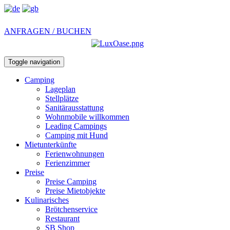
ANFRAGEN / BUCHEN
Toggle navigation
Camping
Lageplan
Stellplätze
Sanitärausstattung
Wohnmobile willkommen
Leading Campings
Camping mit Hund
Mietunterkünfte
Ferienwohnungen
Ferienzimmer
Preise
Preise Camping
Preise Mietobjekte
Kulinarisches
Brötchenservice
Restaurant
SB Shop