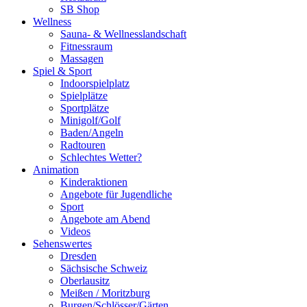
SB Shop
Wellness
Sauna- & Wellnesslandschaft
Fitnessraum
Massagen
Spiel & Sport
Indoorspielplatz
Spielplätze
Sportplätze
Minigolf/Golf
Baden/Angeln
Radtouren
Schlechtes Wetter?
Animation
Kinderaktionen
Angebote für Jugendliche
Sport
Angebote am Abend
Videos
Sehenswertes
Dresden
Sächsische Schweiz
Oberlausitz
Meißen / Moritzburg
Burgen/Schlösser/Gärten