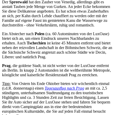
Der
Spreewald
hat den Zauber von Venedig, allerdings gibt es
anstatt Tauben jede Menge von Gurken. An jeder Ecke bekommen
Sie diese Delikatesse angeboten. Es hat schon etwas Zauberhaftes
an sich, per Kahn durch Lehde chauffiert zu werden oder mit der
Familie auf eigene Faust im gemieteten Kanu die Wasserwege zu
durchstreifen - ohne Verkehrslärm, ruhig und romantisch.
Ein Abstecher nach
Polen
(ca. 60 Autominuten von der LuxOase)
bietet sich an, um einen Eindruck unseres Nachbarlandes zu
erhalten. Auch
Tschechien
ist keine 45 Minuten entfernt und bietet
neben der reizvollen Landschaft in der Böhmischen Schweiz, die an
die Sächsische Schweiz angrenzt auch schöne Städte wie Decin,
Liberec und natürlich Prag.
Prag
, die goldene Stadt, ist nicht weiter von der LuxOase entfernt
als Berlin. In knapp 2 Autostunden ist die weltberühmte Metropole,
königliche und kaiserliche Residenzstadt Prag zu erreichen.
Tipp:
Von Ostern bis Ende Oktober bieten wir wöchentlich einmal
(i.d.R. donnerstags) einen
Tagesausflug nach Prag
an mit ca. 2,5
stündigem, unterhaltsamen Stadtrundgang zu den touristischen
Highlights und ca. 3 Stunden Zeit zur freien Besichtigung. Lassen
Sie ihr Auto sicher auf der LuxOase stehen und fahren Sie bequem
direkt vom Campingplatz aus in eine der bedeutendsten
europäischen Kulturstädte, die Sie auf jeden Fall einmal besucht