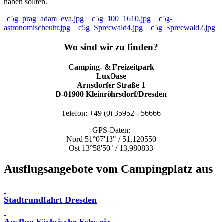
haben sollten.
c5g_prag_adam_eva.jpg
c5g_100_1610.jpg
c5g-
astronomischeuhr.jpg
c5g_Spreewald4.jpg
c5g_Spreewald2.jpg
Wo sind wir zu finden?
Camping- & Freizeitpark
LuxOase
Arnsdorfer Straße 1
D-01900 Kleinröhrsdorf/Dresden
Telefon: +49 (0) 35952 - 56666
GPS-Daten:
Nord 51°07'13" / 51,120550
Ost 13°58'50" / 13,980833
Ausflugsangebote vom Campingplatz aus
Stadtrundfahrt Dresden
Ausflug Sächsische Schweiz