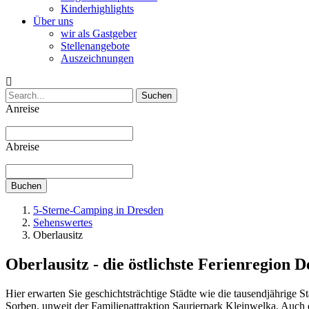
Kinderhighlights
Über uns
wir als Gastgeber
Stellenangebote
Auszeichnungen
Suchen
Anreise
Abreise
Buchen
5-Sterne-Camping in Dresden
Sehenswertes
Oberlausitz
Oberlausitz - die östlichste Ferienregion 
Hier erwarten Sie geschichtsträchtige Städte wie die tausendjährige 
Sorben, unweit der Familienattraktion Saurierpark Kleinwelka. Auch 