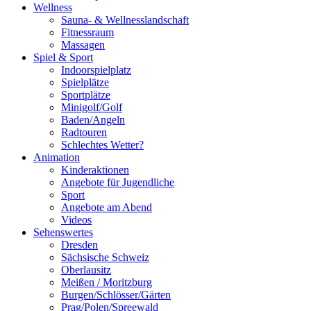
Wellness
Sauna- & Wellnesslandschaft
Fitnessraum
Massagen
Spiel & Sport
Indoorspielplatz
Spielplätze
Sportplätze
Minigolf/Golf
Baden/Angeln
Radtouren
Schlechtes Wetter?
Animation
Kinderaktionen
Angebote für Jugendliche
Sport
Angebote am Abend
Videos
Sehenswertes
Dresden
Sächsische Schweiz
Oberlausitz
Meißen / Moritzburg
Burgen/Schlösser/Gärten
Prag/Polen/Spreewald