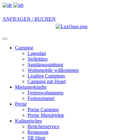
ANFRAGEN / BUCHEN
Toggle
navigation
Camping
Lageplan
Stellplätze
Sanitärausstattung
Wohnmobile willkommen
Leading Campings
Camping mit Hund
Mietunterkünfte
Ferienwohnungen
Ferienzimmer
Preise
Preise Camping
Preise Mietobjekte
Kulinarisches
Brötchenservice
Restaurant
SB Shop