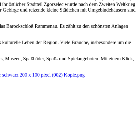
 ihr östlicher Stadtteil Zgorzelec wurde nach dem Zweiten Weltkrieg
er Gebirge und reizende kleine Städtchen mit Umgebindehäusern sind
 das Barockschloß Rammenau. Es zählt zu den schönsten Anlagen
 kulturelle Leben der Region. Viele Bräuche, insbesondere um die
s, Museen, Spaßbäder, Spaß- und Spielangeboten. Mit einem Klick,
r schwarz 200 x 100 pixel (002) Kopie.png