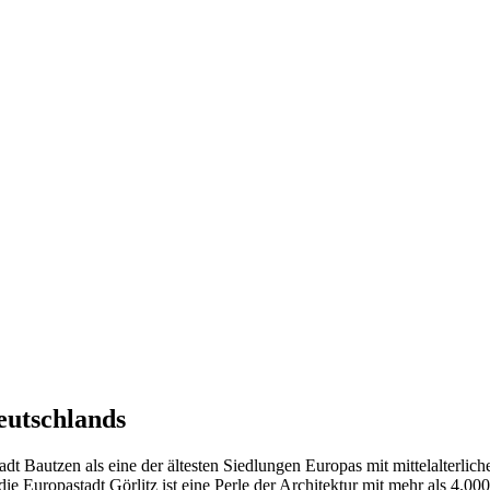
Deutschlands
Stadt Bautzen als eine der ältesten Siedlungen Europas mit mittelalter
die Europastadt Görlitz ist eine Perle der Architektur mit mehr als 4.