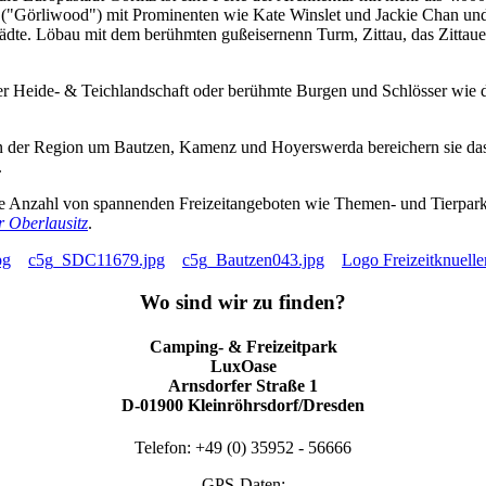
zt ("Görliwood") mit Prominenten wie Kate Winslet und Jackie Chan und
Städte. Löbau mit dem berühmten gußeisernenn Turm, Zittau, das Zittau
r Heide- & Teichlandschaft oder berühmte Burgen und Schlösser wie
 in der Region um Bautzen, Kamenz und Hoyerswerda bereichern sie das
.
e Anzahl von spannenden Freizeitangeboten wie Themen- und Tierpark
er Oberlausitz
.
pg
c5g_SDC11679.jpg
c5g_Bautzen043.jpg
Logo Freizeitknuelle
Wo sind wir zu finden?
Camping- & Freizeitpark
LuxOase
Arnsdorfer Straße 1
D-01900 Kleinröhrsdorf/Dresden
Telefon: +49 (0) 35952 - 56666
GPS-Daten: