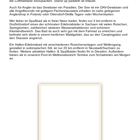
die Luftmatratze einzupacken. Stand up paddeln ist erlaubt.
Auch für Angler ist das Gewässer ein Paradies. Der See ist ein DAV-Gewässer und
alle Angelfreunde mit gültigem Fischereiausweis erhalten im nahe gelegenen
Anglershop in Pulsnitz oder Ottendorf-Okrilla Tages- oder Wochenkarten.
Wer lieber im Spaßbad als in freier Natur badet, findet nur 3 km entfernt in
Großröhrsdorf eines der schönsten Erlebnisbäder in Sachsen mit vielen Rutschen,
Springtürmen, zahlreichen weiteren Wasserattraktionen und schönem
Kleinkindbereich. Das Bad ist auch sehr gut mit dem Fahrrad zu erreichen und
befindet sich direkt in einem herrlichen Waldgebiet, das an den Campingplatz und
den Stausee angrenzt.
Ein Hallen-Erlebnisbad mit verschiedenen Rutschenanlagen und Wellengang,
gestaltet in subtropischen Stil, ist nur 20 km entfernt in Neustadt/Sachsen zu
finden. Weitere attraktive Hallen- & Spaßbäder findet Ihr in Dresden. Außerdem
bieten wir in unserem Pool im Wellnessbereich Termine zum Schwimmen am Morgen
an.