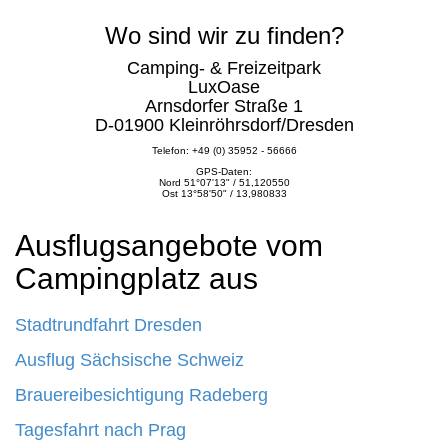
Wo sind wir zu finden?
Camping- & Freizeitpark
LuxOase
Arnsdorfer Straße 1
D-01900 Kleinröhrsdorf/Dresden
Telefon: +49 (0) 35952 - 56666
GPS-Daten:
Nord 51°07'13" / 51,120550
Ost 13°58'50" / 13,980833
Ausflugsangebote vom
Campingplatz aus
Stadtrundfahrt Dresden
Ausflug Sächsische Schweiz
Brauereibesichtigung Radeberg
Tagesfahrt nach Prag