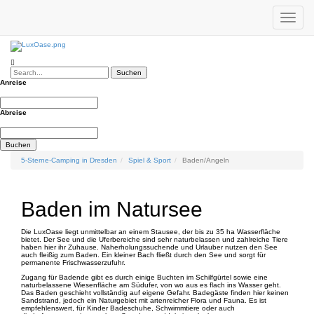
Toggle
Tel:
+49 (0) 35952 - 56666
|
Email :
info@luxoase.de
navigat
ANFRAGEN / BUCHEN
Suchen
Anreise
Abreise
Buchen
5-Sterne-Camping in Dresden
Spiel & Sport
Baden/Angeln
Baden im Natursee
Die LuxOase liegt unmittelbar an einem Stausee, der bis zu 35 ha Wasserfläche
bietet. Der See und die Uferbereiche sind sehr naturbelassen und zahlreiche Tiere
haben hier ihr Zuhause. Naherholungssuchende und Urlauber nutzen den See
auch fleißig zum Baden. Ein kleiner Bach fließt durch den See und sorgt für
permanente Frischwasserzufuhr.
Zugang für Badende gibt es durch einige Buchten im Schilfgürtel sowie eine
naturbelassene Wiesenfläche am Südufer, von wo aus es flach ins Wasser geht.
Das Baden geschieht vollständig auf eigene Gefahr. Badegäste finden hier keinen
Sandstrand, jedoch ein Naturgebiet mit artenreicher Flora und Fauna. Es ist
empfehlenswert, für Kinder Badeschuhe, Schwimmtiere oder auch