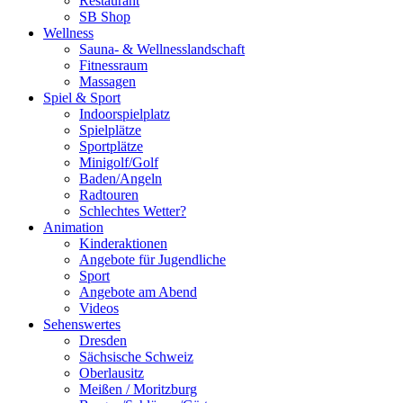
Restaurant
SB Shop
Wellness
Sauna- & Wellnesslandschaft
Fitnessraum
Massagen
Spiel & Sport
Indoorspielplatz
Spielplätze
Sportplätze
Minigolf/Golf
Baden/Angeln
Radtouren
Schlechtes Wetter?
Animation
Kinderaktionen
Angebote für Jugendliche
Sport
Angebote am Abend
Videos
Sehenswertes
Dresden
Sächsische Schweiz
Oberlausitz
Meißen / Moritzburg