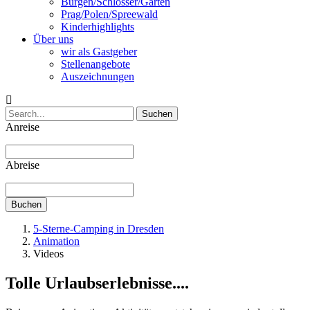
Burgen/Schlösser/Gärten
Prag/Polen/Spreewald
Kinderhighlights
Über uns
wir als Gastgeber
Stellenangebote
Auszeichnungen
Suchen
Anreise
Abreise
Buchen
5-Sterne-Camping in Dresden
Animation
Videos
Tolle Urlaubserlebnisse....