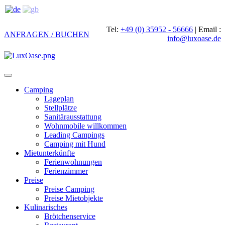
Tel:
+49 (0) 35952 - 56666
|
Email :
ANFRAGEN / BUCHEN
info@luxoase.de
Toggle
navigation
Camping
Lageplan
Stellplätze
Sanitärausstattung
Wohnmobile willkommen
Leading Campings
Camping mit Hund
Mietunterkünfte
Ferienwohnungen
Ferienzimmer
Preise
Preise Camping
Preise Mietobjekte
Kulinarisches
Brötchenservice