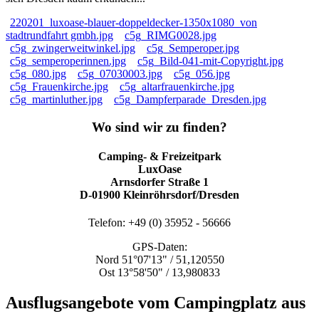
220201_luxoase-blauer-doppeldecker-1350x1080_von
stadtrundfahrt gmbh.jpg
c5g_RIMG0028.jpg
c5g_zwingerweitwinkel.jpg
c5g_Semperoper.jpg
c5g_semperoperinnen.jpg
c5g_Bild-041-mit-Copyright.jpg
c5g_080.jpg
c5g_07030003.jpg
c5g_056.jpg
c5g_Frauenkirche.jpg
c5g_altarfrauenkirche.jpg
c5g_martinluther.jpg
c5g_Dampferparade_Dresden.jpg
Wo sind wir zu finden?
Camping- & Freizeitpark
LuxOase
Arnsdorfer Straße 1
D-01900 Kleinröhrsdorf/Dresden
Telefon: +49 (0) 35952 - 56666
GPS-Daten:
Nord 51°07'13" / 51,120550
Ost 13°58'50" / 13,980833
Ausflugsangebote vom Campingplatz aus