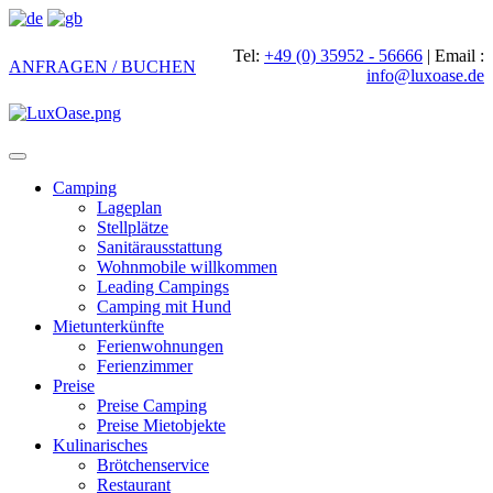
Tel:
+49 (0) 35952 - 56666
|
Email :
ANFRAGEN / BUCHEN
info@luxoase.de
Toggle
navigation
Camping
Lageplan
Stellplätze
Sanitärausstattung
Wohnmobile willkommen
Leading Campings
Camping mit Hund
Mietunterkünfte
Ferienwohnungen
Ferienzimmer
Preise
Preise Camping
Preise Mietobjekte
Kulinarisches
Brötchenservice
Restaurant