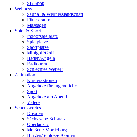
SB Shop
Wellness
Sauna- & Wellnesslandschaft
Fitnessraum
Massagen
Spiel & Sport
Indoorspielplatz
Spielplätze
Sportplätze
Minigolf/Golf
Baden/Angeln
Radtouren
Schlechtes Wetter?
Animation
Kinderaktionen
Angebote für Jugendliche
Sport
Angebote am Abend
Videos
Sehenswertes
Dresden
Sächsische Schweiz
Oberlausitz
Meißen / Moritzburg
Burgen/Schlösser/Gärten