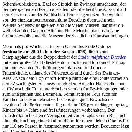
Sehenswürdigkeiten. Egal ob Sie sich im Zwinger umschauen, der
Semperoper einen Besuch abstatten oder die herrliche Aussicht auf
den Elbstrom von der Brühlschen Terrasse genießen, Sie werden
von der einzigartigen Ausstrahlung Dresdens überrascht sein.
Weitere Sehenswürdigkeiten sind die vielen Museen, darunter die
weltbekannten Galerien Alte und Neue Meister, das historische
Grüne Gewölbe und die Museen der Staatlichen Kunstsammlungen.
Mehrmals pro Woche starten von Ostern bis Ende Oktober
(
erstmalig am 28.03.26 in der Saison 2026
) direkt vom
Campingplatz aus die Doppeldecker der
Stadtrundfahrten Dresden
mit einer großen 22-Haltestellentour nach dem Hop-on/off-Prinzip
und interessanten Stadtführungen inklusive rund um die
Frauenkirche, entlang des Fürstenzugs und durch das Zwinger-
Areal. Nach dem Hop-on/off-Prinzip führt Sie eine Route vorbei an
den 22 wichtigsten Sehenswürdigkeiten. An jeder Haltestelle kann
auf Wunsch die Tour unterbrochen werden für Besichtigungen oder
zum Entspannen und Bummeln. Somit ist diese Tour auch für
Familien oder Hundebesitzer bestens geeignet. Erwachsene
bezahlen 22€ für den ersten Tag und nur 10€ pro Verlängerungstag,
Kinder bis 14 Jahre sind frei (Änderungen vorbehalten). Der
Transfer kann bei freier Verfügbarkeit von Sitzplätzen im Bus auch
ohne die Buchung einer Stadtrundfahrt für einen kleinen Obolus für
nur 11€ pro Person in Anspruch genommen werden. Bequemer lässt
sich Dresden kaum erkunden...