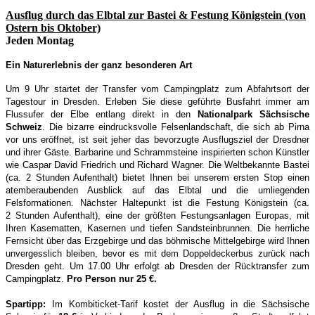
Ausflug durch das Elbtal zur Bastei & Festung Königstein (von
Ostern bis Oktober)
Jeden Montag
Ein Naturerlebnis der ganz besonderen Art
Um 9 Uhr startet der Transfer vom Campingplatz zum Abfahrtsort der
Tagestour in Dresden. Erleben Sie diese geführte Busfahrt immer am
Flussufer der Elbe entlang direkt in den
Nationalpark Sächsische
Schweiz
. Die bizarre eindrucksvolle Felsenlandschaft, die sich ab Pirna
vor uns eröffnet, ist seit jeher das bevorzugte Ausflugsziel der Dresdner
und ihrer Gäste. Barbarine und Schrammsteine inspirierten schon Künstler
wie Caspar David Friedrich und Richard Wagner. Die Weltbekannte Bastei
(ca. 2 Stunden Aufenthalt) bietet Ihnen bei unserem ersten Stop einen
atemberaubenden Ausblick auf das Elbtal und die umliegenden
Felsformationen. Nächster Haltepunkt ist die Festung Königstein (ca.
2 Stunden Aufenthalt), eine der größten Festungsanlagen Europas, mit
Ihren Kasematten, Kasernen und tiefen Sandsteinbrunnen. Die herrliche
Fernsicht über das Erzgebirge und das böhmische Mittelgebirge wird Ihnen
unvergesslich bleiben, bevor es mit dem Doppeldeckerbus zurück nach
Dresden geht. Um 17.00 Uhr erfolgt ab Dresden der Rücktransfer zum
Campingplatz.
Pro Person nur 25 €.
Spartipp:
Im Kombiticket-Tarif kostet der Ausflug in die Sächsische