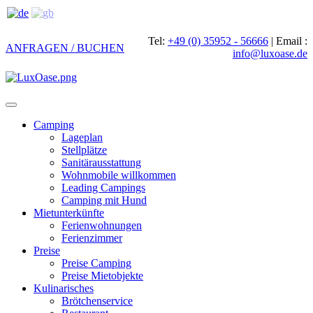
Tel:
+49 (0) 35952 - 56666
|
Email :
ANFRAGEN / BUCHEN
info@luxoase.de
Toggle
navigation
Camping
Lageplan
Stellplätze
Sanitärausstattung
Wohnmobile willkommen
Leading Campings
Camping mit Hund
Mietunterkünfte
Ferienwohnungen
Ferienzimmer
Preise
Preise Camping
Preise Mietobjekte
Kulinarisches
Brötchenservice