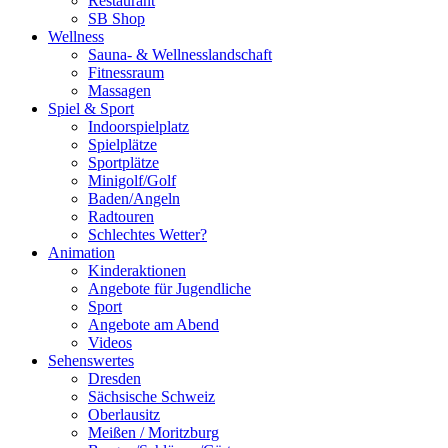
Restaurant
SB Shop
Wellness
Sauna- & Wellnesslandschaft
Fitnessraum
Massagen
Spiel & Sport
Indoorspielplatz
Spielplätze
Sportplätze
Minigolf/Golf
Baden/Angeln
Radtouren
Schlechtes Wetter?
Animation
Kinderaktionen
Angebote für Jugendliche
Sport
Angebote am Abend
Videos
Sehenswertes
Dresden
Sächsische Schweiz
Oberlausitz
Meißen / Moritzburg